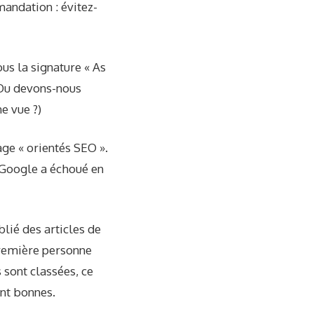
andation : évitez-
us la signature « As
. Ou devons-nous
e vue ?)
age « orientés SEO ».
 Google a échoué en
lié des articles de
 première personne
s sont classées, ce
ont bonnes.