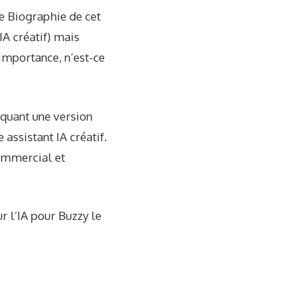
Le
Biographie
de cet
 IA créatif) mais
importance, n’est-ce
iquant une version
 assistant IA créatif.
commercial et
r l’IA pour Buzzy le