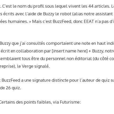
.
C’est le nom du profil sous lequel vivent les 44 articles. 
les écrits avec l’aide de Buzzy le robot (alias notre assistant
dées humaines. » Mais c’est BuzzFeed, donc EEAT n’a pas d’
 Buzzy que j’ai consultés comportaient une note en haut ind
é écrit en collaboration par [insert name here] + Buzzy, notre
semblaient tous être du personnel non éditorial (du côté 
reprise), le Verge
signalé
.
 BuzzFeed a une signature distincte pour l’auteur de quiz su
de 26 quiz.
ertains des points faibles, via
Futurisme
: