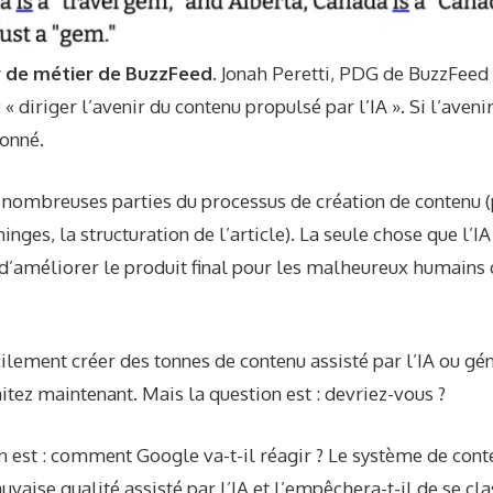
r de métier de BuzzFeed.
Jonah Peretti, PDG de BuzzFeed
 « diriger l’avenir du contenu propulsé par l’IA ». Si l’aveni
ionné.
de nombreuses parties du processus de création de contenu 
nges, la structuration de l’article). La seule chose que l’I
 d’améliorer le produit final pour les malheureux humains 
ilement créer des tonnes de contenu assisté par l’IA ou géné
itez maintenant. Mais la question est : devriez-vous ?
n est : comment Google va-t-il réagir ? Le système de conte
auvaise qualité assisté par l’IA et l’empêchera-t-il de se c