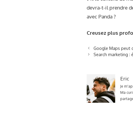
devra-t-il prendre d
avec Panda ?
Creusez plus prof
Google Maps peut dé
Search marketing : é
Eric
Je m'ap
Ma curi
partage