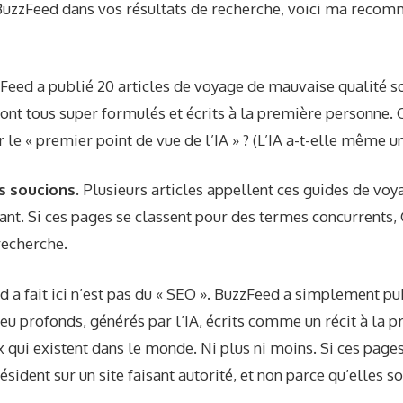
 BuzzFeed dans vos résultats de recherche, voici ma recomm
Feed a publié 20 articles de voyage de mauvaise qualité so
 sont tous super formulés et écrits à la première personne
 le « premier point de vue de l’IA » ? (L’IA a-t-elle même un
s soucions.
Plusieurs articles appellent ces guides de voy
ant. Si ces pages se classent pour des termes concurrents,
recherche.
 a fait ici n’est pas du « SEO ». BuzzFeed a simplement pub
 peu profonds, générés par l’IA, écrits comme un récit à la
ux qui existent dans le monde. Ni plus ni moins. Si ces page
ésident sur un site faisant autorité, et non parce qu’elles s