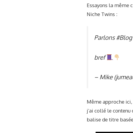
Essayons la même ch
Niche Twins :
Parlons
#Blog
bref
– Mike (jume
Même approche ici, j
j’ai collé le conten
balise de titre basé