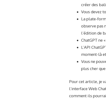
créer des bal
Vous devez tou
La plate-form
observe pas n
l’édition de b
ChatGPT
ne «
L’API ChatGPT
moment-là et
Vous ne pouv
plus cher que
Pour cet article, je
l’interface Web Cha
comment ils pourraie