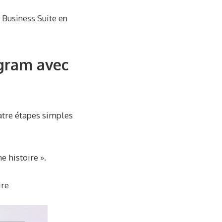
 Business Suite en
gram avec
uatre étapes simples
e histoire ».
ire