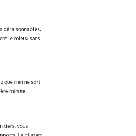
es déraisonnables.
ent le mieux sans
 que rien ne sort
ière minute.
n tiers, vous
apports. La plupart