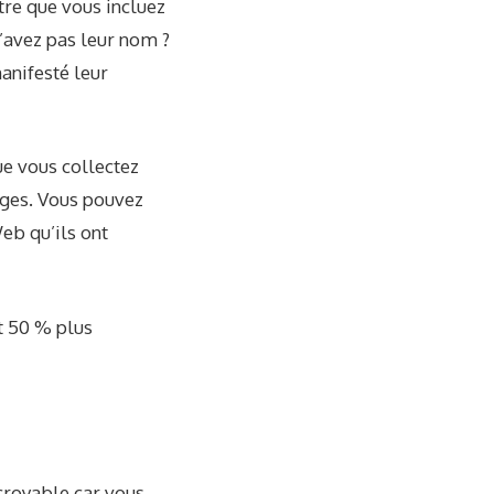
re que vous incluez
’avez pas leur nom ?
anifesté leur
ue vous collectez
ages. Vous pouvez
eb qu’ils ont
t
50 % plus
croyable car vous