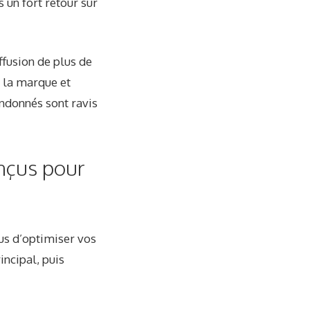
 un fort retour sur
ffusion de plus de
r la marque et
ndonnés sont ravis
nçus pour
lus d’optimiser vos
incipal, puis