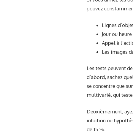
pouvez constamment 
Lignes d’obje
Jour ou heure
Appel à l’acti
Les images da
Les tests peuvent d
d’abord, sachez quel
se concentre que sur
multivarié, qui test
Deuxièmement, ayez u
intuition ou hypothè
de 15 %.