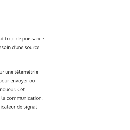
it trop de puissance
besoin d'une source
ur une télémétrie
é pour envoyer ou
ongueur. Cet
r la communication,
icateur de signal