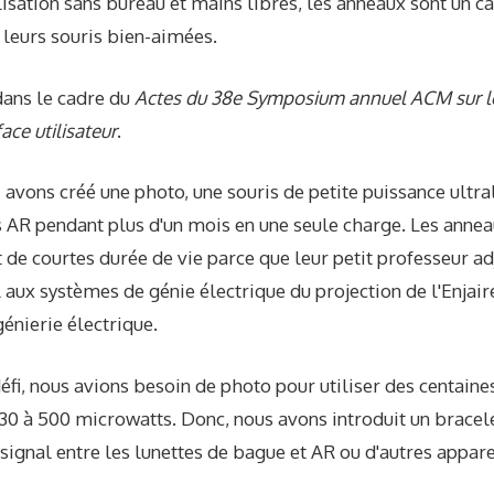
ilisation sans bureau et mains libres, les anneaux sont un c
 leurs souris bien-aimées.
dans le cadre du
Actes du 38e Symposium annuel ACM sur les
ace utilisateur
.
avons créé une photo, une souris de petite puissance ultra
s AR pendant plus d'un mois en une seule charge. Les anneau
 de courtes durée de vie parce que leur petit professeur ad
ux systèmes de génie électrique du projection de l'Enjaire
énierie électrique.
éfi, nous avions besoin de photo pour utiliser des centaine
30 à 500 microwatts. Donc, nous avons introduit un bracele
ignal entre les lunettes de bague et AR ou d'autres appare