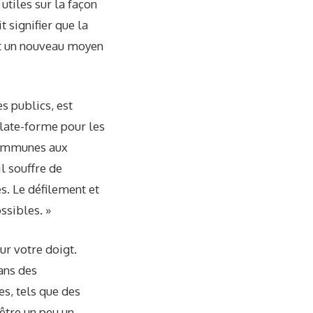
utiles sur la façon
 signifier que la
nt un nouveau moyen
es publics, est
plate-forme pour les
 communes aux
l souffre de
s. Le défilement et
ssibles. »
ur votre doigt.
dans des
es, tels que des
être un peu un