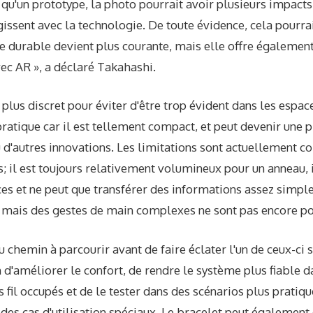
t qu'un prototype, la photo pourrait avoir plusieurs impacts 
gissent avec la technologie. De toute évidence, cela pourrait
e durable devient plus courante, mais elle offre égaleme
avec AR », a déclaré Takahashi.
e plus discret pour éviter d'être trop évident dans les espac
atique car il est tellement compact, et peut devenir une 
u d'autres innovations. Les limitations sont actuellement
; il est toujours relativement volumineux pour un anneau, i
ces et ne peut que transférer des informations assez simple
, mais des gestes de main complexes ne sont pas encore po
u chemin à parcourir avant de faire éclater l'un de ceux-ci s
on d'améliorer le confort, de rendre le système plus fiable 
fil occupés et de le tester dans des scénarios plus pratiqu
des cas d'utilisation spéciaux. Le bracelet peut également 