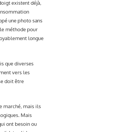
oigt existent déjà,
 consommation
oppé une photo sans
elle méthode pour
croyablement longue
is que diverses
ment vers les
e doit être
le marché, mais ils
ologiques. Mais
qui ont besoin ou