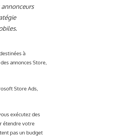
x annonceurs
ratégie
biles.
destinées à
des annonces Store,
rosoft Store Ads,
vous exécutez des
r étendre votre
sitent pas un budget