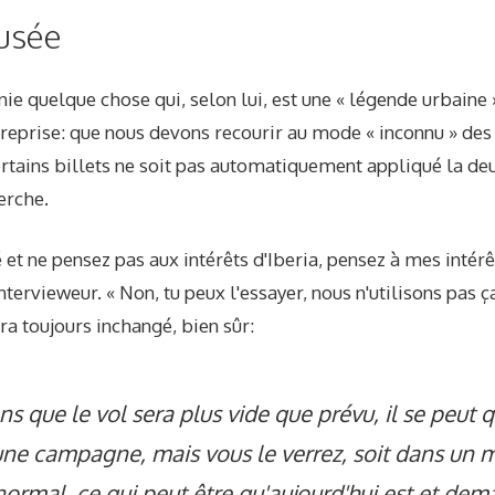
fusée
nie quelque chose qui, selon lui, est une « légende urbaine
treprise: que nous devons recourir au mode « inconnu » de
certains billets ne soit pas automatiquement appliqué la d
herche.
é et ne pensez pas aux intérêts d'Iberia, pensez à mes intérê
ntervieweur. « Non, tu peux l'essayer, nous n'utilisons pas ça
ra toujours inchangé, bien sûr:
ns que le vol sera plus vide que prévu, il se peut
une campagne, mais vous le verrez, soit dans un 
ormal, ce qui peut être qu'aujourd'hui est et dema