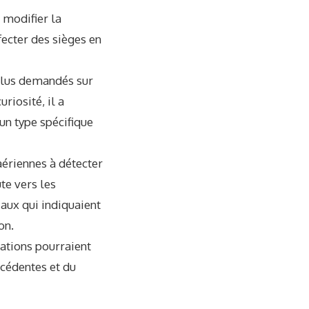
 modifier la
fecter des sièges en
 plus demandés sur
riosité, il a
un type spécifique
aériennes à détecter
te vers les
aux qui indiquaient
on.
nations pourraient
écédentes et du