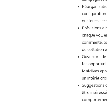
Réorganisatio
configuration
quelques secon
Prévisions à 
chaque vol, e
commenté, par
de collation e
Ouverture de 
les opportuni
Maldives aprè
un intérêt cro
Suggestions d
être intéressé
comportement 