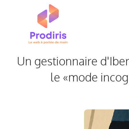
Aller
au
contenu
Un gestionnaire d'Iber
le «mode incogn