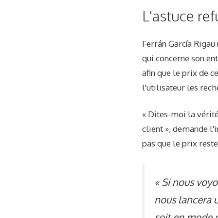
L'astuce re
Ferrán García Rigau 
qui concerne son en
afin que le prix de 
l'utilisateur les rec
« Dites-moi la vérit
client », demande l'i
pas que le prix reste
« Si nous voyo
nous lancera 
soit en mode n