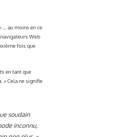
 » … au moins en ce
s navigateurs Web
euxième fois que
ts en tant que
. » Cela ne signifie
 que soudain
mode inconnu,
in non plus. »